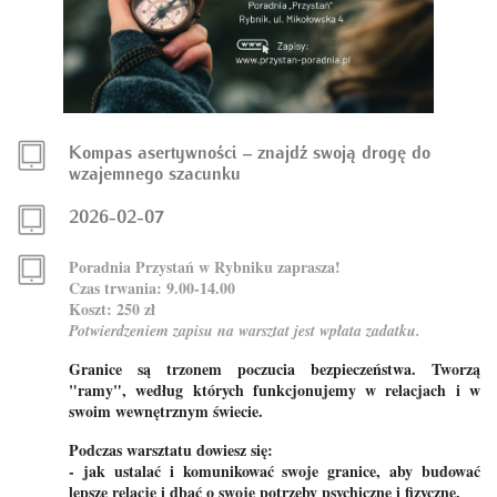
Kompas asertywności – znajdź swoją drogę do
wzajemnego szacunku
2026-02-07
Poradnia Przystań w Rybniku zaprasza!
Czas trwania
: 9.00-14.00
Koszt:
250 zł
Potwierdzeniem zapisu na warsztat jest wpłata zadatku.
Granice są trzonem poczucia bezpieczeństwa. Tworzą
"ramy", według których funkcjonujemy w relacjach i w
swoim wewnętrznym świecie.
Podczas warsztatu dowiesz się:
- jak ustalać i komunikować swoje granice, aby budować
lepsze relacje i dbać o swoje potrzeby psychiczne i fizyczne,