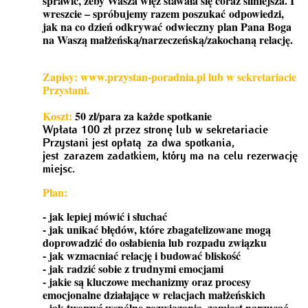
sprawić, żeby Wasza więź stawała się coraz silniejsza. I
wreszcie – spróbujemy razem poszukać odpowiedzi,
jak na co dzień odkrywać odwieczny plan Pana Boga
na Waszą małżeńską/narzeczeńską/zakochaną relację.
Zapisy: www.przystan-poradnia.pl lub w sekretariacie
Przystani.
Koszt:
50 zł/para za każde spotkanie
Wpłata 100 zł przez stronę lub w sekretariacie
Przystani jest opłatą za dwa spotkania,
jest zarazem zadatkiem, który ma na celu rezerwację
miejsc.
Plan:
- jak lepiej mówić i słuchać
- jak unikać błędów, które zbagatelizowane mogą
doprowadzić do osłabienia lub rozpadu związku
- jak wzmacniać relację i budować bliskość
- jak radzić sobie z trudnymi emocjami
- jakie są kluczowe mechanizmy oraz procesy
emocjonalne działające w relacjach małżeńskich
- jak tworzyć wspólne rozwiązania, zamiast narzucać